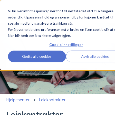
Vi bruker informasjonskapsler for å få nettstedet vårt til å fungere
Hjelpesenter
Boligutleie
Kundehistorier
Nyhet
ordentlig, tilpasse innhold og annonser, tilby funksjoner knyttet til
sosiale medier og analysere trafikken vår.
For å overholde dine preferanser, må vi bruke en liten cookie slik at
ikke blir bedt om å ta dette valget igjen.
Cookie innstillinger
Hva kan vi hjelpe deg med?
Godta alle cookies
Avvis alle cookies
Det finnes ingen forslag fordi søkefeltet er tomt.
Hjelpesenter
Leiekontrakter
Leiekontrakter