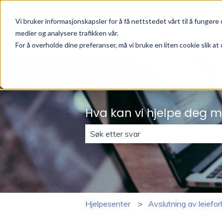
Vi bruker informasjonskapsler for å få nettstedet vårt til å fungere o
medier og analysere trafikken vår.
For å overholde dine preferanser, må vi bruke en liten cookie slik at 
Hva kan vi hjelpe deg 
Det finnes ingen forslag fordi søke
Hjelpesenter
Avslutning av leiefor