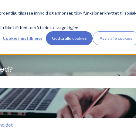
rdentlig, tilpasse innhold og annonser, tilby funksjoner knyttet til sosial
Hjelpesenter
Boligutleie
Kun
du ikke blir bedt om å ta dette valget igjen.
Cookie innstillinger
Godta alle cookies
Avvis alle cookies
med?
feltet er tomt.
holdet