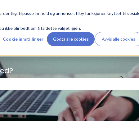
rdentlig, tilpasse innhold og annonser, tilby funksjoner knyttet til sosial
Hjelpesenter
Boligutleie
Kun
du ikke blir bedt om å ta dette valget igjen.
Cookie innstillinger
Godta alle cookies
Avvis alle cookies
med?
feltet er tomt.