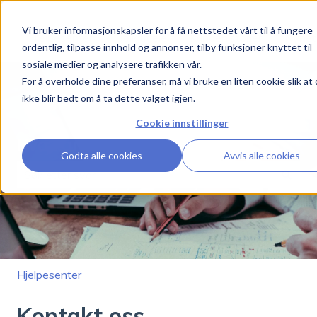
Vi bruker informasjonskapsler for å få nettstedet vårt til å fungere
Hjelpesenter
Boligutleie
Kundehistorier
Nyhet
ordentlig, tilpasse innhold og annonser, tilby funksjoner knyttet til
sosiale medier og analysere trafikken vår.
For å overholde dine preferanser, må vi bruke en liten cookie slik at
ikke blir bedt om å ta dette valget igjen.
Cookie innstillinger
Hva kan vi hjelpe deg med?
Godta alle cookies
Avvis alle cookies
Det finnes ingen forslag fordi søkefeltet er tomt.
Hjelpesenter
Kontakt oss