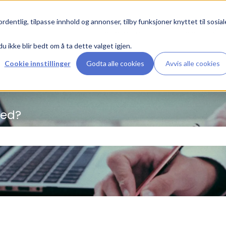
rdentlig, tilpasse innhold og annonser, tilby funksjoner knyttet til sosial
Hjelpesenter
Boligutleie
Kun
du ikke blir bedt om å ta dette valget igjen.
Cookie innstillinger
Godta alle cookies
Avvis alle cookies
med?
feltet er tomt.