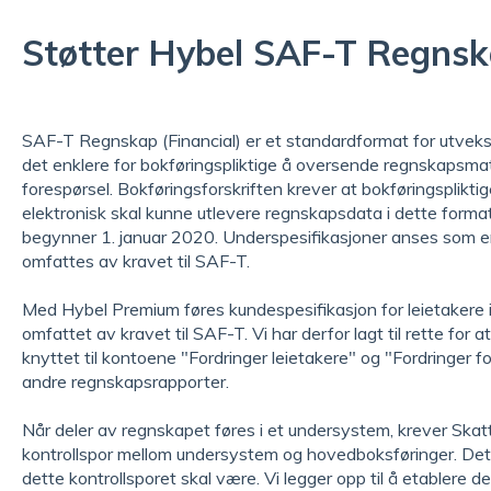
Støtter Hybel SAF-T Regns
SAF-T Regnskap (Financial) er et standardformat for utveks
det enklere for bokføringspliktige å oversende regnskapsmate
forespørsel. Bokføringsforskriften krever at bokføringsplikti
elektronisk skal kunne utlevere regnskapsdata i dette form
begynner 1. januar 2020. Underspesifikasjoner anses som en
omfattes av kravet til SAF-T.
Med Hybel Premium føres kundespesifikasjon for leietakere 
omfattet av kravet til SAF-T. Vi har derfor lagt til rette for
knyttet til kontoene "Fordringer leietakere" og "Fordringer 
andre regnskapsrapporter.
Når deler av regnskapet føres i et undersystem, krever Skat
kontrollspor mellom undersystem og hovedboksføringer. Det 
dette kontrollsporet skal være. Vi legger opp til å etablere 