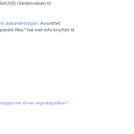
atchID i beskrivelsen til
ns dokumentasjon
. Avsnittet
ate files" har mer info knyttet til
rapporter til min regnskapsfører?