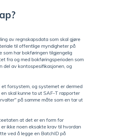
kap?
ling av regnskapsdata som skal gjøre
riale til offentlige myndigheter på
ge som har bokføringen tilgjengelig
atet fra og med bokføringsperioden som
 del av kontospesifikasjonen, og
i et forsystem, og systemet er dermed
 at en skal kunne ta ut SAF-T rapporter
forvalter" på samme måte som en tar ut
teetaten at det er en form for
er ikke noen eksakte krav til hvordan
dette ved å legge en BatchID på