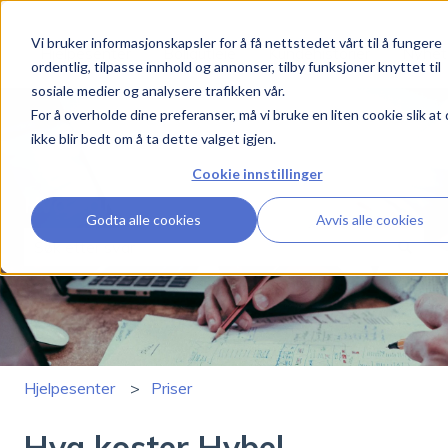
Vi bruker informasjonskapsler for å få nettstedet vårt til å fungere
Hjelpesenter
Boligutleie
Kundehistorier
Nyhet
ordentlig, tilpasse innhold og annonser, tilby funksjoner knyttet til
sosiale medier og analysere trafikken vår.
For å overholde dine preferanser, må vi bruke en liten cookie slik at
ikke blir bedt om å ta dette valget igjen.
Cookie innstillinger
Hva kan vi hjelpe deg med?
Godta alle cookies
Avvis alle cookies
Det finnes ingen forslag fordi søkefeltet er tomt.
Hjelpesenter
Priser
Hva koster Hybel